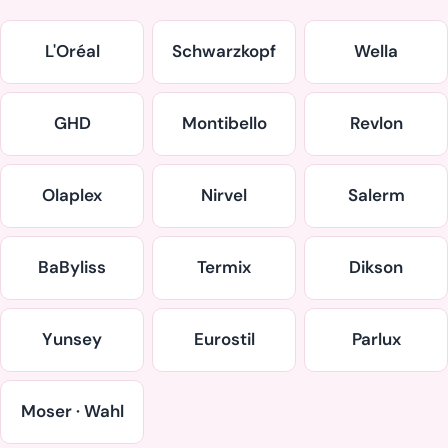
L'Oréal
Schwarzkopf
Wella
GHD
Montibello
Revlon
Olaplex
Nirvel
Salerm
BaByliss
Termix
Dikson
Yunsey
Eurostil
Parlux
Moser · Wahl